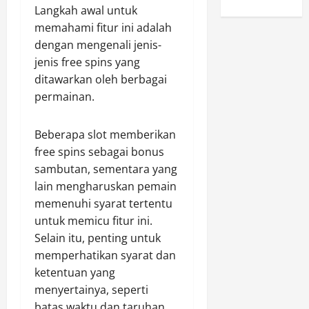
Langkah awal untuk
memahami fitur ini adalah
dengan mengenali jenis-
jenis free spins yang
ditawarkan oleh berbagai
permainan.
Beberapa slot memberikan
free spins sebagai bonus
sambutan, sementara yang
lain mengharuskan pemain
memenuhi syarat tertentu
untuk memicu fitur ini.
Selain itu, penting untuk
memperhatikan syarat dan
ketentuan yang
menyertainya, seperti
batas waktu dan taruhan