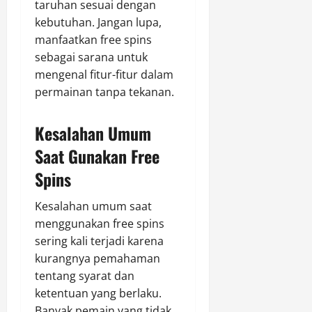
taruhan sesuai dengan
kebutuhan. Jangan lupa,
manfaatkan free spins
sebagai sarana untuk
mengenal fitur-fitur dalam
permainan tanpa tekanan.
Kesalahan Umum
Saat Gunakan Free
Spins
Kesalahan umum saat
menggunakan free spins
sering kali terjadi karena
kurangnya pemahaman
tentang syarat dan
ketentuan yang berlaku.
Banyak pemain yang tidak