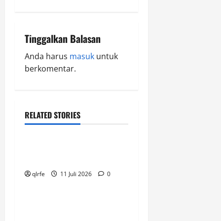
n
a
Tinggalkan Balasan
v
Anda harus
masuk
untuk
berkomentar.
i
g
a
RELATED STORIES
SLOT
t
Slot Maxwin Online untuk
i
Hiburan Santai Setiap Hari
qlrfe
11 Juli 2026
0
o
SLOT
n
Mahjong Online Terbaik
untuk Akses Harian