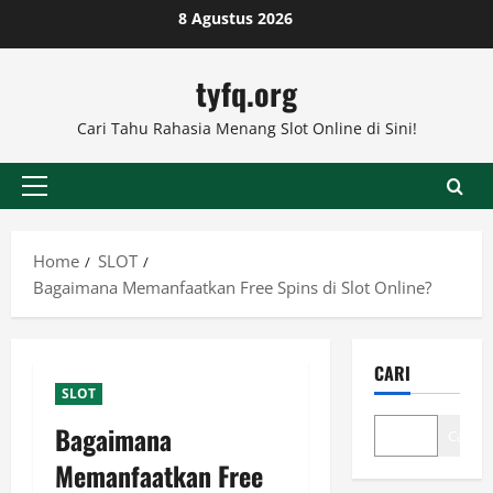
Skip
8 Agustus 2026
to
content
tyfq.org
Cari Tahu Rahasia Menang Slot Online di Sini!
Primary
Menu
Home
SLOT
Bagaimana Memanfaatkan Free Spins di Slot Online?
CARI
SLOT
Bagaimana
Cari
Memanfaatkan Free