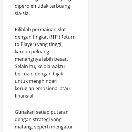
diperoleh tidak terbuang
sia-sia.
Pilihlah permainan slot
dengan tingkat RTP (Return
to Player) yang tinggi,
karena peluang
menangnya lebih besar.
Selain itu, kelola waktu
bermain dengan bijak
untuk menghindari
kerugian emosional atau
finansial.
Gunakan setiap putaran
dengan strategi yang
matang, seperti mengatur