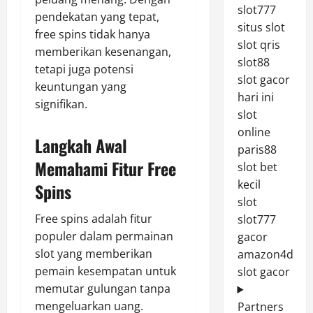
slot777
pendekatan yang tepat,
situs slot
free spins tidak hanya
slot qris
memberikan kesenangan,
slot88
tetapi juga potensi
slot gacor
keuntungan yang
hari ini
signifikan.
slot
online
Langkah Awal
paris88
Memahami Fitur Free
slot bet
kecil
Spins
slot
Free spins adalah fitur
slot777
populer dalam permainan
gacor
slot yang memberikan
amazon4d
pemain kesempatan untuk
slot gacor
memutar gulungan tanpa
mengeluarkan uang.
Partners