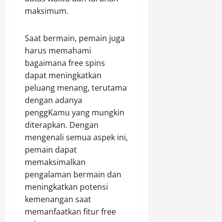
maksimum.
Saat bermain, pemain juga
harus memahami
bagaimana free spins
dapat meningkatkan
peluang menang, terutama
dengan adanya
penggKamu yang mungkin
diterapkan. Dengan
mengenali semua aspek ini,
pemain dapat
memaksimalkan
pengalaman bermain dan
meningkatkan potensi
kemenangan saat
memanfaatkan fitur free