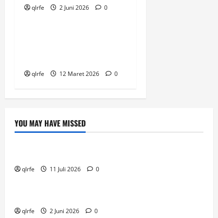
qlrfe
2 Juni 2026
0
SLOT
Perang Iran 2026: Analisis
Ketegangan Militer dan
Dampaknya bagi Dunia
qlrfe
12 Maret 2026
0
YOU MAY HAVE MISSED
SLOT
Slot Maxwin Online untuk Hiburan Santai Setiap Hari
qlrfe
11 Juli 2026
0
SLOT
Mahjong Online Terbaik untuk Akses Harian
qlrfe
2 Juni 2026
0
SLOT