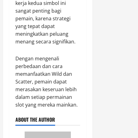
kerja kedua simbol ini
sangat penting bagi
pemain, karena strategi
yang tepat dapat
meningkatkan peluang
menang secara signifikan.
Dengan mengenali
perbedaan dan cara
memanfaatkan Wild dan
Scatter, pemain dapat
merasakan keseruan lebih
dalam setiap permainan
slot yang mereka mainkan.
ABOUT THE AUTHOR