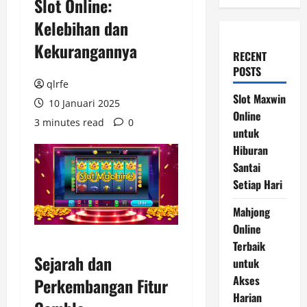
Slot Online:
Kelebihan dan
Kekurangannya
RECENT
POSTS
qlrfe
Slot Maxwin
10 Januari 2025
Online
3 minutes read
0
untuk
Hiburan
Santai
Setiap Hari
Mahjong
Online
Terbaik
Sejarah dan
untuk
Akses
Perkembangan Fitur
Harian