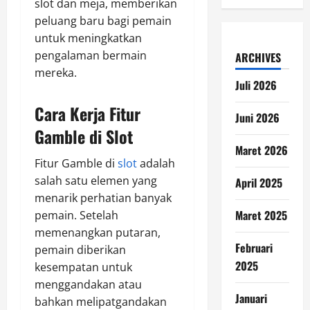
slot dan meja, memberikan
peluang baru bagi pemain
untuk meningkatkan
pengalaman bermain
ARCHIVES
mereka.
Juli 2026
Cara Kerja Fitur
Juni 2026
Gamble di Slot
Maret 2026
Fitur Gamble di
slot
adalah
salah satu elemen yang
April 2025
menarik perhatian banyak
Maret 2025
pemain. Setelah
memenangkan putaran,
Februari
pemain diberikan
2025
kesempatan untuk
menggandakan atau
Januari
bahkan melipatgandakan