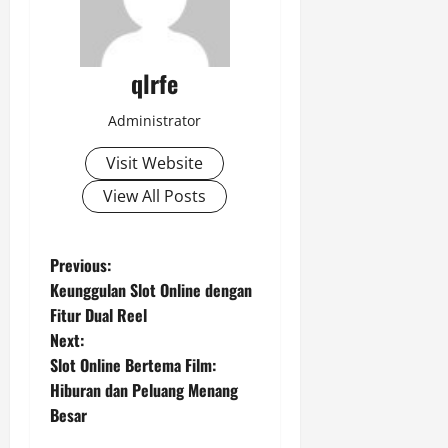
qlrfe
Administrator
Visit Website
View All Posts
P
Previous:
Keunggulan Slot Online dengan
o
Fitur Dual Reel
Next:
s
Slot Online Bertema Film:
t
Hiburan dan Peluang Menang
Besar
n