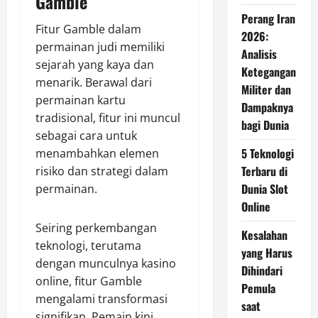
Gamble
Perang Iran
Fitur Gamble dalam
2026:
permainan judi memiliki
Analisis
sejarah yang kaya dan
Ketegangan
menarik. Berawal dari
Militer dan
permainan kartu
Dampaknya
tradisional, fitur ini muncul
bagi Dunia
sebagai cara untuk
5 Teknologi
menambahkan elemen
Terbaru di
risiko dan strategi dalam
Dunia Slot
permainan.
Online
Seiring perkembangan
Kesalahan
teknologi, terutama
yang Harus
dengan munculnya kasino
Dihindari
online, fitur Gamble
Pemula
mengalami transformasi
saat
signifikan. Pemain kini