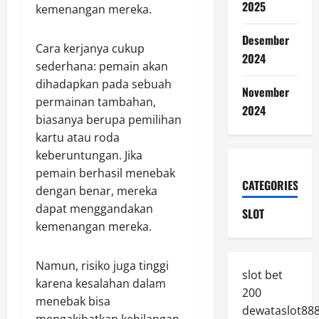
2025
kemenangan mereka.
Desember
Cara kerjanya cukup
2024
sederhana: pemain akan
dihadapkan pada sebuah
November
permainan tambahan,
2024
biasanya berupa pemilihan
kartu atau roda
keberuntungan. Jika
pemain berhasil menebak
CATEGORIES
dengan benar, mereka
dapat menggandakan
SLOT
kemenangan mereka.
Namun, risiko juga tinggi
slot bet
karena kesalahan dalam
200
menebak bisa
dewataslot88
mengakibatkan kehilangan