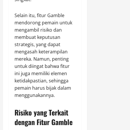
Selain itu, fitur Gamble
mendorong pemain untuk
mengambil risiko dan
membuat keputusan
strategis, yang dapat
mengasah keterampilan
mereka. Namun, penting
untuk diingat bahwa fitur
ini juga memiliki elemen
ketidakpastian, sehingga
pemain harus bijak dalam
menggunakannya.
Risiko yang Terkait
dengan Fitur Gamble