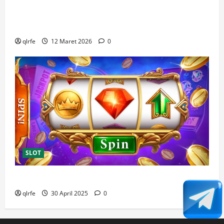
Perang Iran 2026: Analisis Ketegangan Militer dan
Dampaknya bagi Dunia
qlrfe
12 Maret 2026
0
SLOT
5 Teknologi Terbaru di Dunia Slot Online
qlrfe
30 April 2025
0