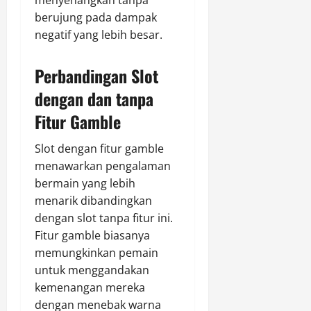
berujung pada dampak
negatif yang lebih besar.
Perbandingan Slot
dengan dan tanpa
Fitur Gamble
Slot dengan fitur gamble
menawarkan pengalaman
bermain yang lebih
menarik dibandingkan
dengan slot tanpa fitur ini.
Fitur gamble biasanya
memungkinkan pemain
untuk menggandakan
kemenangan mereka
dengan menebak warna