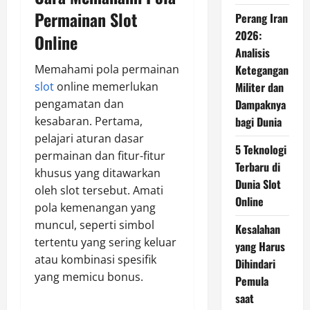
Permainan Slot
Perang Iran
2026:
Online
Analisis
Memahami pola permainan
Ketegangan
slot
online memerlukan
Militer dan
pengamatan dan
Dampaknya
kesabaran. Pertama,
bagi Dunia
pelajari aturan dasar
5 Teknologi
permainan dan fitur-fitur
Terbaru di
khusus yang ditawarkan
Dunia Slot
oleh slot tersebut. Amati
Online
pola kemenangan yang
muncul, seperti simbol
Kesalahan
tertentu yang sering keluar
yang Harus
atau kombinasi spesifik
Dihindari
yang memicu bonus.
Pemula
saat