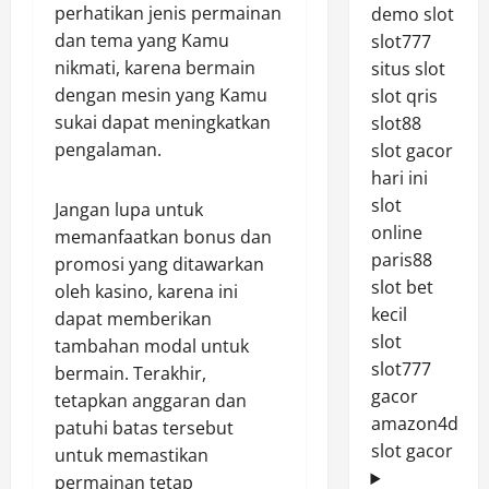
perhatikan jenis permainan
demo slot
dan tema yang Kamu
slot777
nikmati, karena bermain
situs slot
dengan mesin yang Kamu
slot qris
sukai dapat meningkatkan
slot88
pengalaman.
slot gacor
hari ini
slot
Jangan lupa untuk
online
memanfaatkan bonus dan
paris88
promosi yang ditawarkan
slot bet
oleh kasino, karena ini
kecil
dapat memberikan
slot
tambahan modal untuk
slot777
bermain. Terakhir,
gacor
tetapkan anggaran dan
amazon4d
patuhi batas tersebut
slot gacor
untuk memastikan
permainan tetap