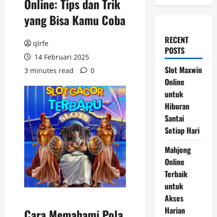
Online: Tips dan Trik
yang Bisa Kamu Coba
RECENT
qlrfe
POSTS
14 Februari 2025
Slot Maxwin
3 minutes read
0
Online
untuk
Hiburan
Santai
Setiap Hari
Mahjong
Online
Terbaik
untuk
Akses
Harian
Cara Memahami Pola