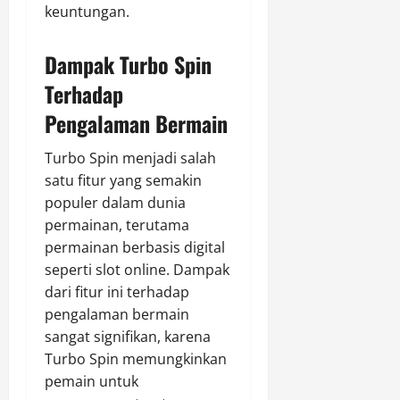
keuntungan.
Dampak Turbo Spin
Terhadap
Pengalaman Bermain
Turbo Spin menjadi salah
satu fitur yang semakin
populer dalam dunia
permainan, terutama
permainan berbasis digital
seperti slot online. Dampak
dari fitur ini terhadap
pengalaman bermain
sangat signifikan, karena
Turbo Spin memungkinkan
pemain untuk