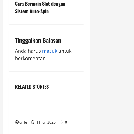
s
Cara Bermain Slot dengan
t
Sistem Auto-Spin
n
a
Tinggalkan Balasan
v
Anda harus
masuk
untuk
berkomentar.
i
g
a
RELATED STORIES
SLOT
t
Slot Maxwin Online untuk
i
Hiburan Santai Setiap Hari
qlrfe
11 Juli 2026
0
o
SLOT