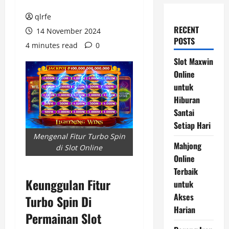
qlrfe
RECENT
14 November 2024
POSTS
4 minutes read
0
Slot Maxwin
Online
untuk
Hiburan
Santai
Setiap Hari
Mengenal Fitur Turbo Spin
Mahjong
di Slot Online
Online
Terbaik
Keunggulan Fitur
untuk
Akses
Turbo Spin Di
Harian
Permainan Slot