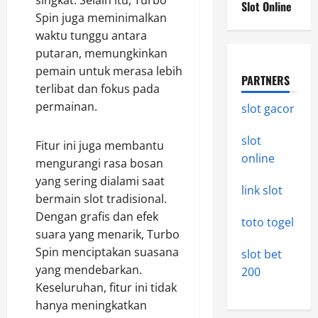
Slot Online
Spin juga meminimalkan
waktu tunggu antara
putaran, memungkinkan
pemain untuk merasa lebih
PARTNERS
terlibat dan fokus pada
permainan.
slot gacor ma
slot
Fitur ini juga membantu
online
mengurangi rasa bosan
yang sering dialami saat
link slot
bermain slot tradisional.
Dengan grafis dan efek
toto togel
suara yang menarik, Turbo
Spin menciptakan suasana
slot bet
yang mendebarkan.
200
Keseluruhan, fitur ini tidak
hanya meningkatkan