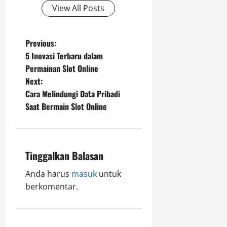
View All Posts
P
Previous:
5 Inovasi Terbaru dalam
o
Permainan Slot Online
Next:
s
Cara Melindungi Data Pribadi
t
Saat Bermain Slot Online
n
a
Tinggalkan Balasan
v
Anda harus
masuk
untuk
berkomentar.
i
g