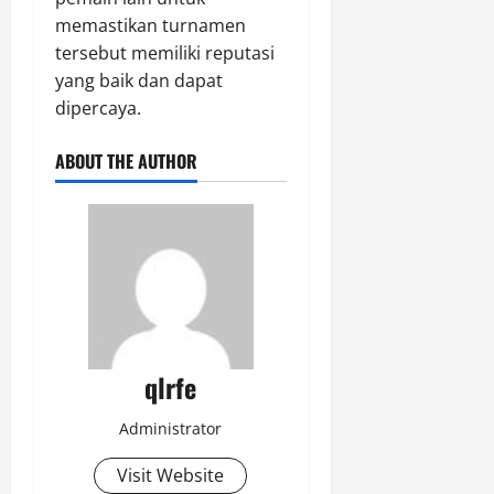
memastikan turnamen
tersebut memiliki reputasi
yang baik dan dapat
dipercaya.
ABOUT THE AUTHOR
qlrfe
Administrator
Visit Website