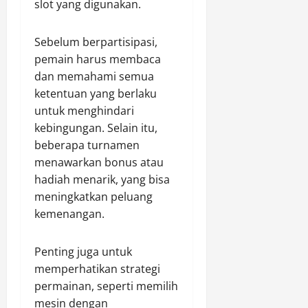
slot yang digunakan.
Sebelum berpartisipasi,
pemain harus membaca
dan memahami semua
ketentuan yang berlaku
untuk menghindari
kebingungan. Selain itu,
beberapa turnamen
menawarkan bonus atau
hadiah menarik, yang bisa
meningkatkan peluang
kemenangan.
Penting juga untuk
memperhatikan strategi
permainan, seperti memilih
mesin dengan