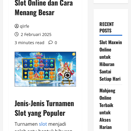
Slot Online dan Cara
Menang Besar
RECENT
qlrfe
POSTS
2 Februari 2025
Slot Maxwin
3 minutes read
0
Online
untuk
Hiburan
Santai
Setiap Hari
Mahjong
Online
Jenis-Jenis Turnamen
Terbaik
Slot yang Populer
untuk
Akses
Turnamen
slot
menjadi
Harian