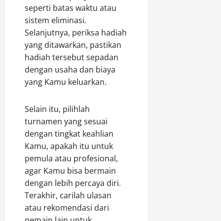
seperti batas waktu atau
sistem eliminasi.
Selanjutnya, periksa hadiah
yang ditawarkan, pastikan
hadiah tersebut sepadan
dengan usaha dan biaya
yang Kamu keluarkan.
Selain itu, pilihlah
turnamen yang sesuai
dengan tingkat keahlian
Kamu, apakah itu untuk
pemula atau profesional,
agar Kamu bisa bermain
dengan lebih percaya diri.
Terakhir, carilah ulasan
atau rekomendasi dari
pemain lain untuk