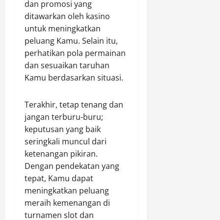
dan promosi yang
ditawarkan oleh kasino
untuk meningkatkan
peluang Kamu. Selain itu,
perhatikan pola permainan
dan sesuaikan taruhan
Kamu berdasarkan situasi.
Terakhir, tetap tenang dan
jangan terburu-buru;
keputusan yang baik
seringkali muncul dari
ketenangan pikiran.
Dengan pendekatan yang
tepat, Kamu dapat
meningkatkan peluang
meraih kemenangan di
turnamen slot dan