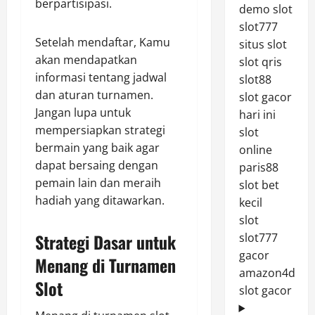
berpartisipasi.
demo slot
slot777
Setelah mendaftar, Kamu
situs slot
akan mendapatkan
slot qris
informasi tentang jadwal
slot88
dan aturan turnamen.
slot gacor
Jangan lupa untuk
hari ini
mempersiapkan strategi
slot
bermain yang baik agar
online
dapat bersaing dengan
paris88
pemain lain dan meraih
slot bet
hadiah yang ditawarkan.
kecil
slot
Strategi Dasar untuk
slot777
gacor
Menang di Turnamen
amazon4d
Slot
slot gacor