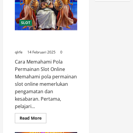
SLOT
Menang di Slot Online: Tips dan
Trik yang Bisa Kamu Coba
qlrfe
14 Februari 2025
0
Cara Memahami Pola
Permainan Slot Online
Memahami pola permainan
slot online memerlukan
pengamatan dan
kesabaran. Pertama,
pelajari...
Read
Read More
more
about
Menang