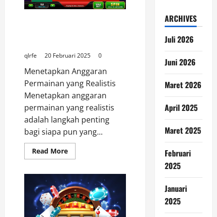
ARCHIVES
Bagaimana Cara Menghindari
Kerugian Berlebih di Slot
Juli 2026
Online?
qlrfe
20 Februari 2025
0
Juni 2026
Menetapkan Anggaran
Permainan yang Realistis
Maret 2026
Menetapkan anggaran
April 2025
permainan yang realistis
adalah langkah penting
Maret 2025
bagi siapa pun yang...
Read
Read More
Februari
more
about
2025
Bagaimana
Cara
Menghindari
Januari
Kerugian
Berlebih
2025
di
Slot