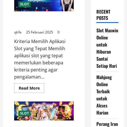
pos
SLOT
RECENT
POSTS
5 Aplikasi Slot Online dengan
Ulasan Terbaik
Slot Maxwin
qlrfe
25 Februari 2025
0
Online
Kriteria Memilih Aplikasi
untuk
Slot yang Tepat Memilih
Hiburan
aplikasi slot yang tepat
Santai
memerlukan beberapa
Setiap Hari
kriteria penting agar
Mahjong
pengalaman...
Online
Read
Read More
Terbaik
more
about
untuk
5
Aplikasi
Akses
Slot
Online
Harian
SLOT
dengan
Ulasan
Perang Iran
Terbaik