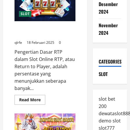
Online?
Desember
2024
SLOT
November
Apa Itu “RTP” dan “Variance”
2024
dalam Slot Online?
qlrfe
18 Februari 2025
0
Pengertian Dasar RTP
dalam Slot Online RTP, atau
CATEGORIES
Return to Player, adalah
SLOT
persentase yang
menunjukkan seberapa
banyak...
slot bet
Read
Read More
more
200
about
Apa
dewataslot88
Itu
“RTP”
demo slot
dan
slot777
“Variance”