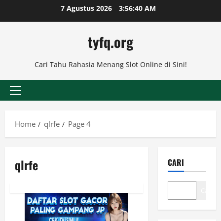
Skip
7 Agustus 2026
3:56:40 AM
to
content
tyfq.org
Cari Tahu Rahasia Menang Slot Online di Sini!
Primary
Menu
Home
qlrfe
Page 4
qlrfe
CARI
Cari
Paginasi