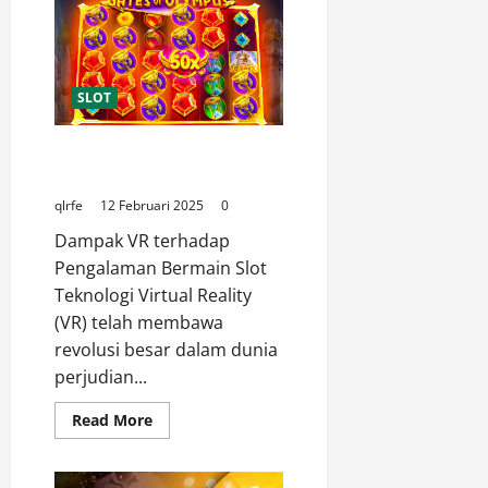
di
Slot
Online:
Tips
dan
Trik
yang
SLOT
Bisa
Kamu
Coba
Apakah VR Akan Menjadi Masa
Depan Slot Online?
qlrfe
12 Februari 2025
0
Dampak VR terhadap
Pengalaman Bermain Slot
Teknologi Virtual Reality
(VR) telah membawa
revolusi besar dalam dunia
perjudian...
Read
Read More
more
about
Apakah
VR